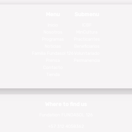
Menu
Submenu
Inicio
ICBF
Nosotros
MinCultura
Programas
Practicantes
Noticias
Beneficiarios
Familia Fundasol 126
Voluntariado
Prensa
Permanencia
Contacto
Tienda
Where to find us
Fundation FUNDASOL 126
+57 312 4058362