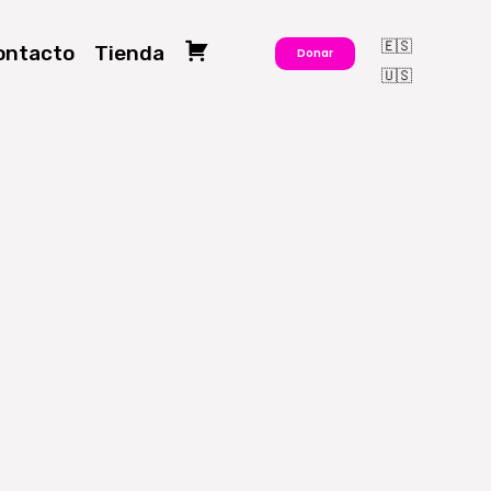
🇪🇸
ontacto
Tienda
Donar
🇺🇸