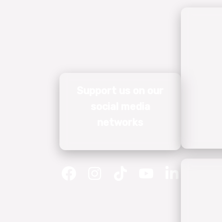
Support us on our
social media
networks