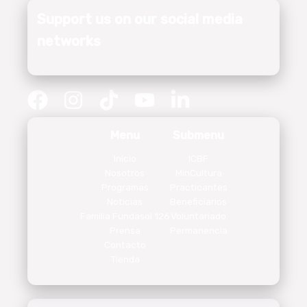
Support us on our social media
networks
Menu
Submenu
Inicio
ICBF
Nosotros
MinCultura
Programas
Practicantes
Noticias
Beneficiarios
Familia Fundasol 126
Voluntariado
Prensa
Permanencia
Contacto
Tienda