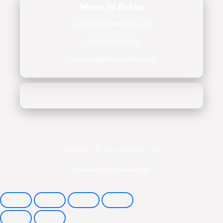
Where to find us
Fundation FUNDASOL 126
+57 312 4058362
contacto@fundasol126.org
Copyright © 2026 fundasol 126
Powered by fundasol 126