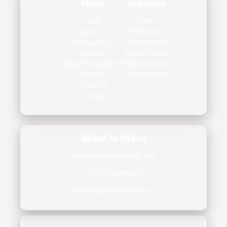
Menu
Submenu
Inicio
ICBF
Nosotros
MinCultura
Programas
Practicantes
Noticias
Beneficiarios
Familia Fundasol 126
Voluntariado
Prensa
Permanencia
Contacto
Tienda
Where to find us
Fundation FUNDASOL 126
+57 312 4058362
contacto@fundasol126.org